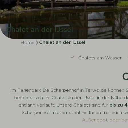
Chalet an der IJssel
Home
Chalet an der IJssel
Chalets am Wasser
C
Im Ferienpark De Scherpenhof in Terwolde können Si
befindet sich Ihr Chalet an der IJssel in der Nähe
entlang verläuft. Unsere Chalets sind für
bis zu 
Scherpenhof mieten, steht es Ihnen frei, auch d
Außenpool, oder bev