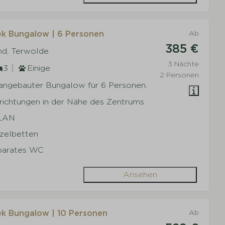
k Bungalow | 6 Personen
Ab
385 €
nd, Terwolde
3 Nächte
3
Einige
2 Personen
g angebauter Bungalow für 6 Personen.
nrichtungen in der Nähe des Zentrums
LAN
nzelbetten
parates WC
Ansehen
k Bungalow | 10 Personen
Ab