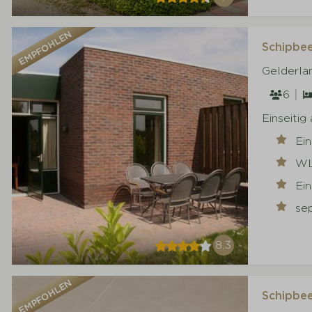
EMPFOHLEN
Schipbee
Gelderla
6
Einseiti
Ei
W
Ei
se
8,3
EMPFOHLEN
Schipbee