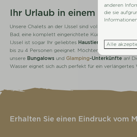
anderen Infor
Ihr Urlaub in einem Chalet
die sie aufgr
Informationen
Unsere Chalets an der IJssel sind vollständig ausgest
Bad, eine komplett eingerichtete Küche sowie ein Wo
IJssel ist sogar Ihr geliebtes
Haustier willkommen
. D
Alle akzepti
bis zu 4 Personen geeignet. Möchten Sie Ihren Urlau
unsere
Bungalows
und
Glamping
-Unterkünfte
an! Di
Wasser eignet sich auch perfekt für ein verlängerte
Erhalten Sie einen Eindruck vom Mi