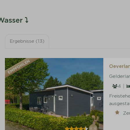
Wasser ⤵
Ergebnisse (13)
EMPFOHLEN
Oeverlan
Gelderla
4
Freisteh
ausgestat
Ze
8,8