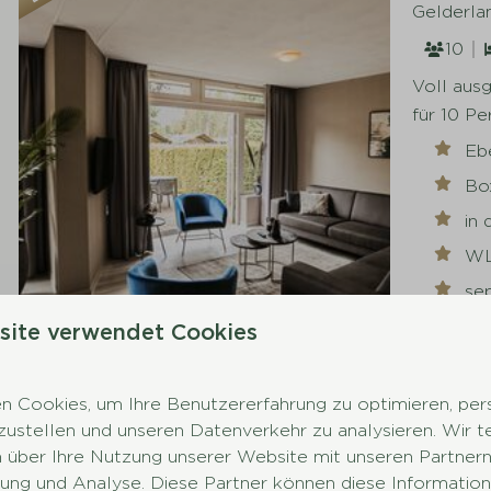
Gelderla
10
Voll aus
für 10 P
Eb
Bo
in 
W
se
site verwendet Cookies
8,3
 Cookies, um Ihre Benutzererfahrung zu optimieren, pers
tzustellen und unseren Datenverkehr zu analysieren. Wir t
 über Ihre Nutzung unserer Website mit unseren Partnern 
Mehr Ergeb
ng und Analyse. Diese Partner können diese Information