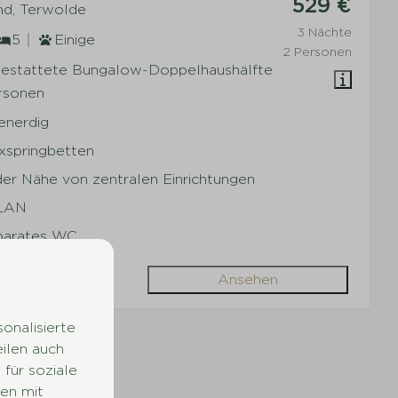
529 €
nd, Terwolde
3 Nächte
5
Einige
2 Personen
gestattete Bungalow-Doppelhaushälfte
ersonen
enerdig
xspringbetten
der Nähe von zentralen Einrichtungen
LAN
parates WC
Ansehen
onalisierte
eilen auch
für soziale
nisse (10)
en mit