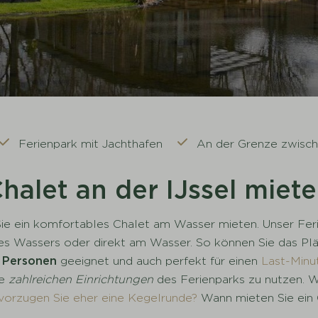
Ferienpark mit Jachthafen
An der Grenze zwisch
halet an der IJssel miet
e ein komfortables Chalet am Wasser mieten. Unser Ferien
 des Wassers oder direkt am Wasser. So können Sie das Pl
4 Personen
geeignet und auch perfekt für einen
Last-Minu
ie
zahlreichen Einrichtungen
des Ferienparks zu nutzen. W
orzugen Sie eher eine Kegelrunde?
Wann mieten Sie ein C