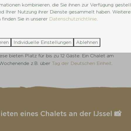
mationen kombinieren, die Sie ihnen zur Verfügung gestel
 am Wasser
und Ihrer Nutzung ihrer Dienste gesammelt haben. Weitere
 finden Sie in unserer
Datenschutzrichtlinie
.
attet. Sie verfügen über 2 Schlafzimmer, ein gepflegtes
hnzimmer mit Sitzecke. In einigen der Chalets an der
ie Chalets in unserem
Ferienpark an der IJssel
sind für
eren
Individuelle Einstellungen
Ablehnen
b mit mehr Personen verbringen? Dann sehen Sie sich
ese bieten Platz für bis zu 12 Gäste. Ein Chalet am
s Wochenende z.B. über
Tag der Deutschen Einheit
.
eten eines Chalets an der IJssel 📸