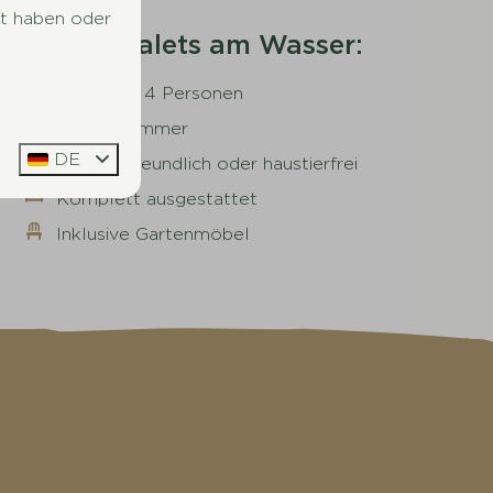
lt haben oder
Unsere Chalets am Wasser:
Für bis zu 4 Personen
2 Schlafzimmer
DE
Haustierfreundlich oder haustierfrei
Komplett ausgestattet
Inklusive Gartenmöbel