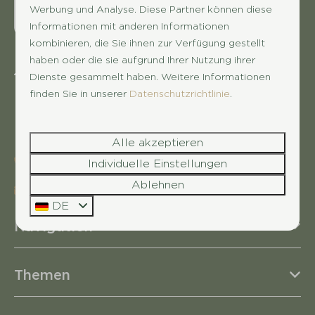
Werbung und Analyse. Diese Partner können diese
Informationen mit anderen Informationen
kombinieren, die Sie ihnen zur Verfügung gestellt
haben oder die sie aufgrund Ihrer Nutzung ihrer
Bandijk 60
Dienste gesammelt haben. Weitere Informationen
7396 NC Terwolde
finden Sie in unserer
Datenschutzrichtlinie
.
Gelderland
Nederland
Alle akzeptieren
+31 571 291731
Individuelle Einstellungen
Ablehnen
scherpenhof@succesholidayparcs.nl
DE
Navigation
Themen