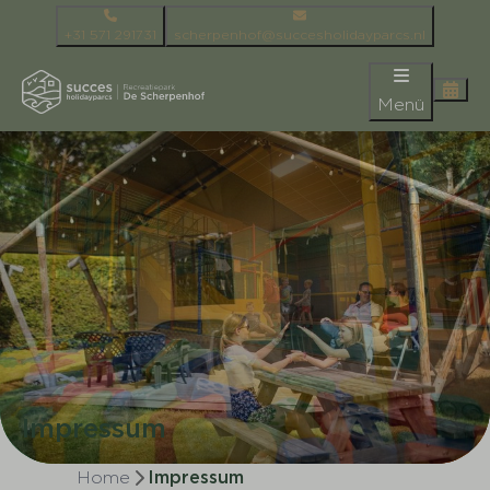
+31 571 291731
scherpenhof@succesholidayparcs.nl
Menü
Impressum
Home
Impressum