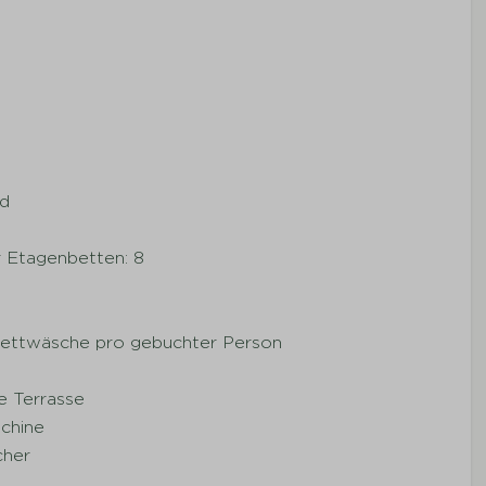
nd
 Etagenbetten: 8
Bettwäsche pro gebuchter Person
e Terrasse
chine
her