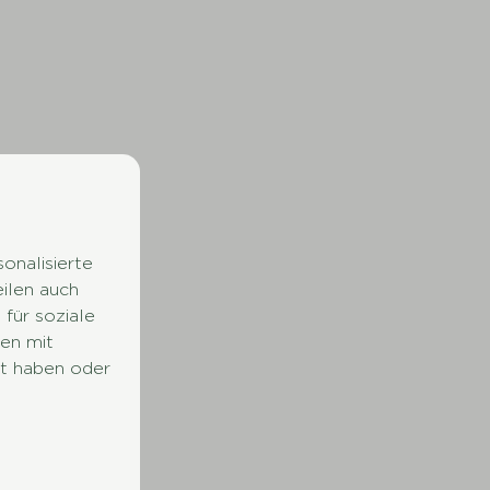
onalisierte
eilen auch
für soziale
en mit
lt haben oder