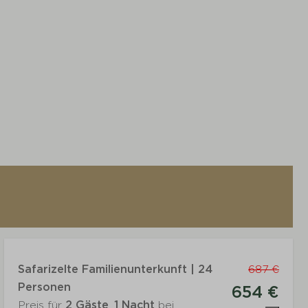
Safarizelte Familienunterkunft | 24
687 €
Personen
654 €
Preis für
2 Gäste
,
1 Nacht
bei