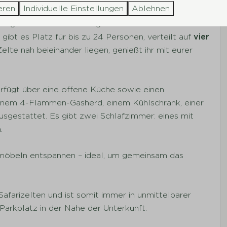
zimmer und eine eigene Terrasse.
eren
Individuelle Einstellungen
Ablehnen
egen gemeinsam an einem gemütlichen Hof und sind
ibt es Platz für bis zu 24 Personen, verteilt auf
vier
elte nah beieinander liegen, genießt ihr mit eurer
erfügt über eine offene Küche sowie einen
 einem 4-Flammen-Gasherd, einem Kühlschrank, einer
sgestattet. Es gibt zwei Schlafzimmer: eines mit
.
nmöbeln entspannen – ideal, um gemeinsam das
afarizelten und ist somit immer in unmittelbarer
Parkplatz in der Nähe der Unterkunft.