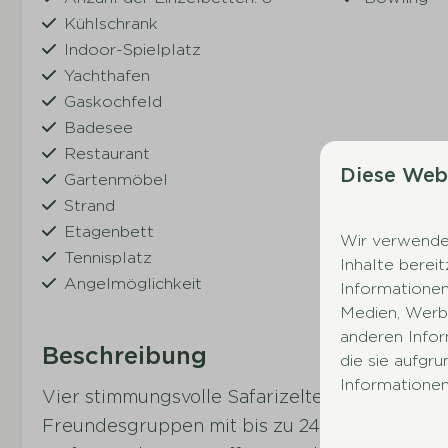
Kühlschrank
Indoor-Spielplatz
Yachthafen
Gaskochfeld
Badesee
Restaurant
Diese Web
Gartenmöbel
Strand
Etagenbett
Wir verwenden
Tennisplatz
Inhalte berei
Angelmöglichkeit
Informationen
Medien, Werbu
anderen Infor
Beschreibung
die sie aufgr
Informationen
Vier stimmungsvolle Safarizelte auf einem ge
Freundesgruppen mit bis zu 24 Personen. Die 