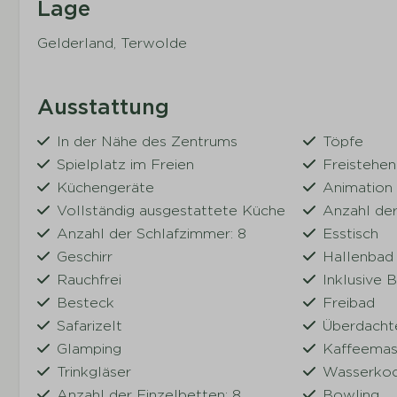
Lage
Gelderland, Terwolde
Ausstattung
In der Nähe des Zentrums
Töpfe
Spielplatz im Freien
Freistehe
Küchengeräte
Animation
Vollständig ausgestattete Küche
Anzahl der
Anzahl der Schlafzimmer: 8
Esstisch
Geschirr
Hallenbad
Rauchfrei
Inklusive 
Besteck
Freibad
Safarizelt
Überdacht
Glamping
Kaffeemas
Trinkgläser
Wasserkoc
Anzahl der Einzelbetten: 8
Bowling