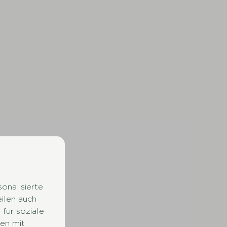
onalisierte
eilen auch
für soziale
en mit