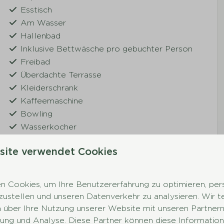
Esstisch
Am Wasser
Hallenbad
Inklusive Bettwäsche pro gebuchter Person
Freibad
Überdachte Terrasse
Kleiderschrank
Kaffeemaschine
Bowling
Wasserkocher
Boxspring-Betten
site verwendet Cookies
Fläche in m2: 50–100 m2
 Cookies, um Ihre Benutzererfahrung zu optimieren, pers
tzustellen und unseren Datenverkehr zu analysieren. Wir t
 über Ihre Nutzung unserer Website mit unseren Partnern 
ng und Analyse. Diese Partner können diese Information