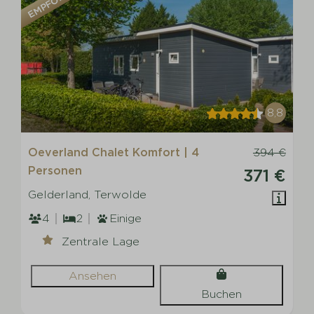
EMPFOHLEN
8,8
Oeverland Chalet Komfort | 4
394 €
Personen
371 €
Gelderland, Terwolde
4
2
Einige
Zentrale Lage
Ansehen
Buchen