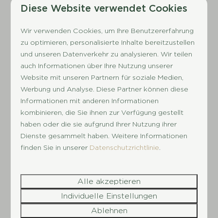
Diese Website verwendet Cookies
separates WC
Wir verwenden Cookies, um Ihre Benutzererfahrung
Ansehen
zu optimieren, personalisierte Inhalte bereitzustellen
Buchen
und unseren Datenverkehr zu analysieren. Wir teilen
auch Informationen über Ihre Nutzung unserer
EMPFOHLEN
Website mit unseren Partnern für soziale Medien,
Werbung und Analyse. Diese Partner können diese
Informationen mit anderen Informationen
kombinieren, die Sie ihnen zur Verfügung gestellt
haben oder die sie aufgrund Ihrer Nutzung ihrer
Dienste gesammelt haben. Weitere Informationen
finden Sie in unserer
Datenschutzrichtlinie
.
8,3
Alle akzeptieren
Schipbeek Bungalow | 10
1.990 €
Individuelle Einstellungen
Personen
1.814 €
Ablehnen
Gelderland, Terwolde