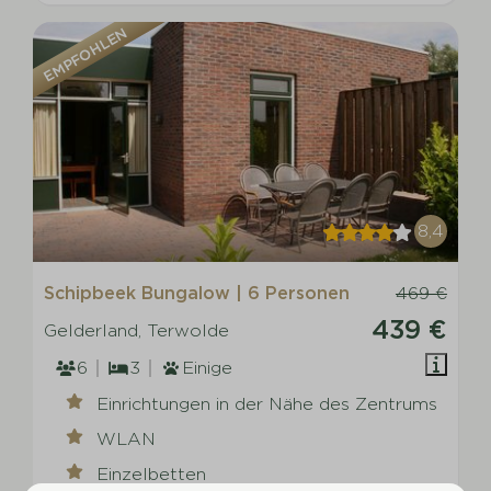
EMPFOHLEN
8,4
Schipbeek Bungalow | 6 Personen
469 €
439 €
Gelderland, Terwolde
6
3
Einige
Einrichtungen in der Nähe des Zentrums
WLAN
Einzelbetten