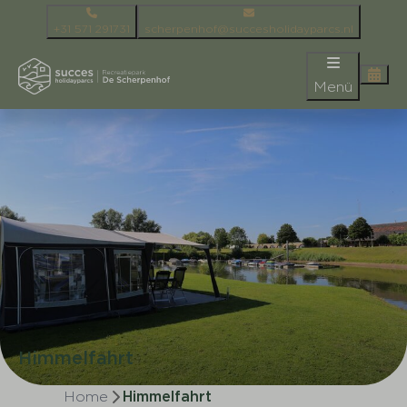
+31 571 291731
scherpenhof@succesholidayparcs.nl
Menü
Himmelfahrt
Home
Himmelfahrt