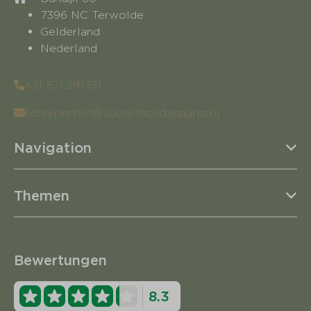
7396 NC Terwolde
Gelderland
Nederland
+31 571 291731
scherpenhof@succesholidayparcs.nl
Navigation
Themen
Bewertungen
8.3