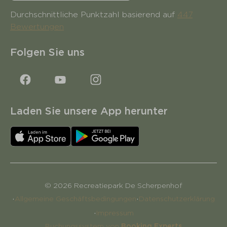
Durchschnittliche Punktzahl basierend auf
447
Bewertungen
Folgen Sie uns
Laden Sie unsere App herunter
© 2026 Recreatiepark De Scherpenhof
·
·
Allgemeine Geschäftsbedingungen
Datenschutzerklärung
·
Impressum
Buchungssystem von
Booking Experts