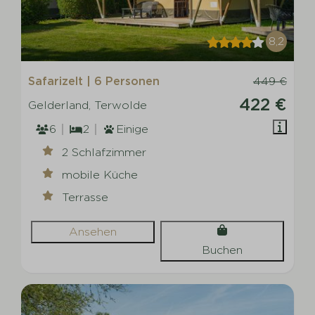
8,2
Safarizelt | 6 Personen
449 €
422 €
Gelderland, Terwolde
6
2
Einige
2 Schlafzimmer
mobile Küche
Terrasse
Ansehen
Buchen