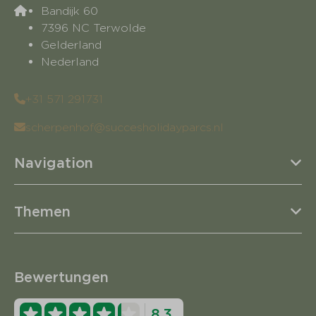
Bandijk 60
7396 NC Terwolde
Gelderland
Nederland
+31 571 291731
scherpenhof@succesholidayparcs.nl
Navigation
Themen
Bewertungen
8.3