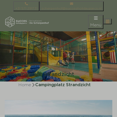
+31 571 291731
scherpenhof@succesholidayparcs.nl
Menü
Campingplatz Strandzicht
Home
Campingplatz Strandzicht