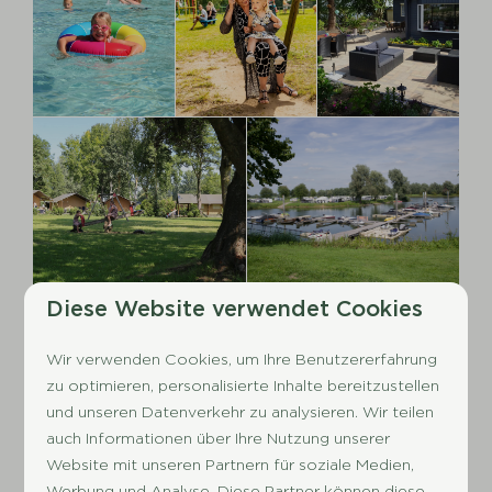
Diese Website verwendet Cookies
Campen auf einem
Wir verwenden Cookies, um Ihre Benutzererfahrung
Campingplatz nahe Deventer
zu optimieren, personalisierte Inhalte bereitzustellen
und unseren Datenverkehr zu analysieren. Wir teilen
Im Ferienpark De Scherpenhof können Sie
nahe
auch Informationen über Ihre Nutzung unserer
Deventer
auf ausgedehnten Stellplätzen mit
Website mit unseren Partnern für soziale Medien,
einer Größe von 100 m² campen, die über einen
Werbung und Analyse. Diese Partner können diese