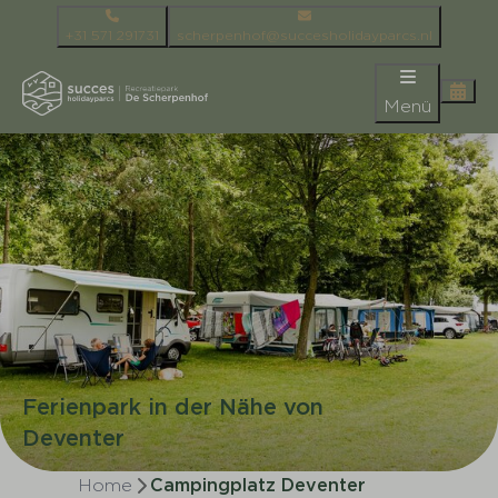
+31 571 291731
scherpenhof@succesholidayparcs.nl
Menü
Ferienpark in der Nähe von
Deventer
Home
Campingplatz Deventer