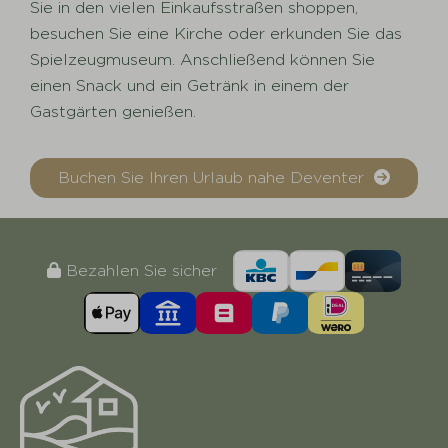
Sie in den vielen Einkaufsstraßen shoppen,
besuchen Sie eine Kirche oder erkunden Sie das
Spielzeugmuseum. Anschließend können Sie
einen Snack und ein Getränk in einem der
Gastgärten genießen.
Buchen Sie Ihren Urlaub nahe Deventer
Bezahlen Sie sicher