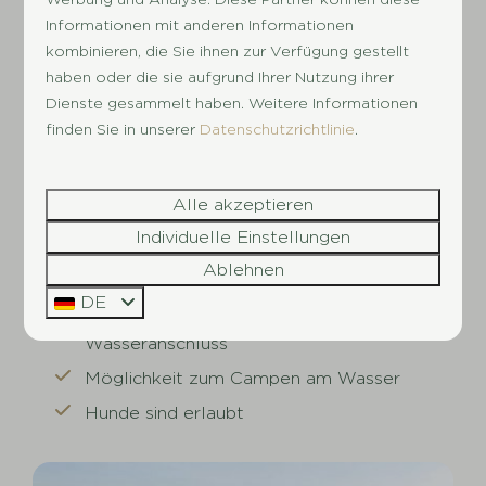
Informationen mit anderen Informationen
Stromanschluss und einen Wasserhahn verfügen.
kombinieren, die Sie ihnen zur Verfügung gestellt
Ihr
treuer Vierbeiner
ist auf unserem
haben oder die sie aufgrund Ihrer Nutzung ihrer
Campingplatz in der Nähe von Deventer
Dienste gesammelt haben. Weitere Informationen
ebenfalls willkommen.
Auf unserem
finden Sie in unserer
Datenschutzrichtlinie
.
Campingplatz nahe Deventer können Sie sich für
einen Stellplatz auf dem Campingfeld oder aber
am Wasser entscheiden, der sich am
Alle akzeptieren
Angelgewässer
oder am Yachthafen befindet.
Individuelle Einstellungen
Klingt traumhaft, oder?
Ablehnen
DE
Campingstellplätze mit Strom und
Wasseranschluss
Möglichkeit zum Campen am Wasser
Hunde sind erlaubt