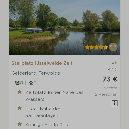
8,8
Stellplatz IJsselweide Zelt
Ab
82 €
Gelderland, Terwolde
73 €
8
2
3 Nächte
Zeltplatz In der Nähe des
2 Personen
Wassers
In der Nähe der
Sanitäranlagen
Sonnige Stellplätze