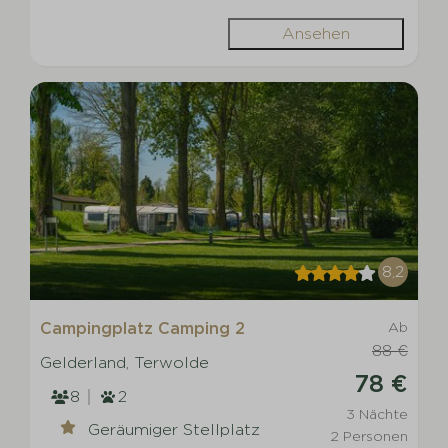
Ansehen
8,2
Campingplatz Camping 2
Ab
88 €
Gelderland, Terwolde
78 €
8
2
3 Nächte
Geräumiger Stellplatz
2 Personen