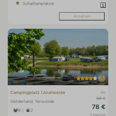
Schattenplätze
Ansehen
8,3
Campingplatz IJsselweide
Ab
88 €
Gelderland, Terwolde
78 €
8
2
3 Nächte