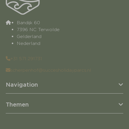
Bandijk 60
7396 NC Terwolde
Gelderland
Nederland
+31 571 291731
scherpenhof@succesholidayparcs.nl
Navigation
Themen