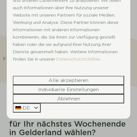
und unseren Datenverkehr zu analysieren. Wir teilen
auch Informationen über Ihre Nutzung unserer
Werfen Sie einen Blick auf alle Einrichtungen
Website mit unseren Partnern für soziale Medien,
Werbung und Analyse. Diese Partner können diese
Informationen mit anderen Informationen
kombinieren, die Sie ihnen zur Verfügung gestellt
haben oder die sie aufgrund Ihrer Nutzung ihrer
Dienste gesammelt haben. Weitere Informationen
Für weitere Bilder wischen →
finden Sie in unserer
Datenschutzrichtlinie
.
Alle akzeptieren
Individuelle Einstellungen
Ablehnen
Camping, Glamping oder
DE
Ferienhaus: Was werden Sie
für Ihr nächstes Wochenende
in Gelderland wählen?