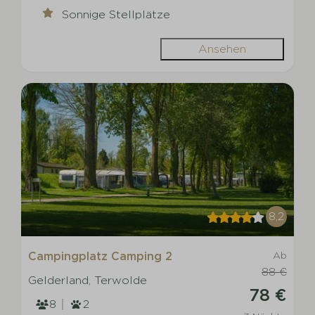
Sonnige Stellplätze
Ansehen
8,2
Campingplatz Camping 2
Ab
88 €
Gelderland, Terwolde
78 €
8
2