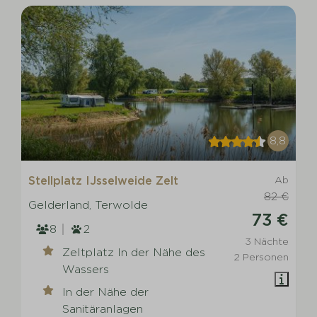
8,8
Stellplatz IJsselweide Zelt
Ab
82 €
Gelderland, Terwolde
73 €
8
2
3 Nächte
Zeltplatz In der Nähe des
2 Personen
Wassers
In der Nähe der
Sanitäranlagen