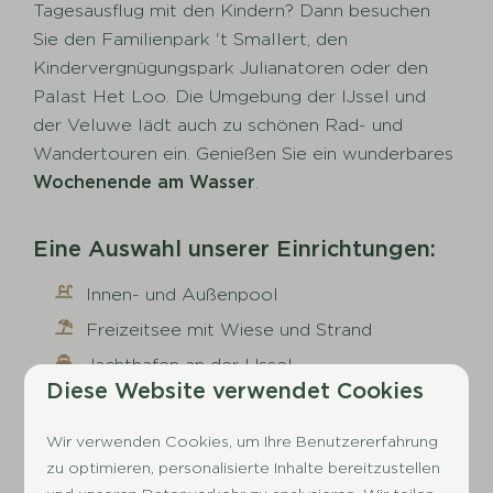
Tagesausflug mit den Kindern? Dann besuchen
Sie den Familienpark 't Smallert, den
Kindervergnügungspark Julianatoren oder den
Palast Het Loo. Die Umgebung der IJssel und
der Veluwe lädt auch zu schönen Rad- und
Wandertouren ein. Genießen Sie ein wunderbares
Wochenende am Wasser
.
Eine Auswahl unserer Einrichtungen:
Innen- und Außenpool
Freizeitsee mit Wiese und Strand
Jachthafen an der IJssel
Diese Website verwendet Cookies
Indoor-Spielparadies
Angenehme Bewirtungseinrichtungen
Wir verwenden Cookies, um Ihre Benutzererfahrung
zu optimieren, personalisierte Inhalte bereitzustellen
Sport- und Spieleinrichtungen