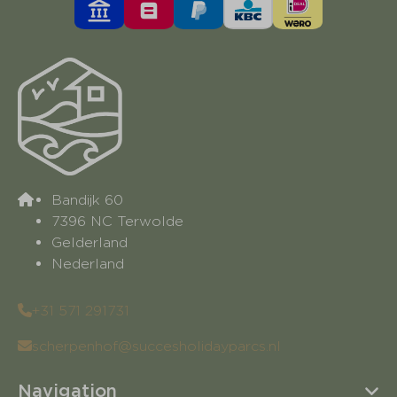
Bandijk 60
7396 NC Terwolde
Gelderland
Nederland
+31 571 291731
scherpenhof@succesholidayparcs.nl
Navigation