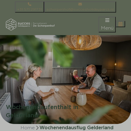
+31 571 291731
scherpenhof@succesholidayparcs.nl
Menü
Wochenendaufenthalt in
Gelderland
Home
Wochenendausflug Gelderland