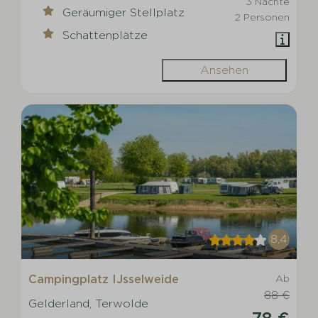
3 Nächte
Geräumiger Stellplatz
2 Personen
Schattenplätze
Ansehen
8,4
Campingplatz IJsselweide
Ab
88 €
Gelderland, Terwolde